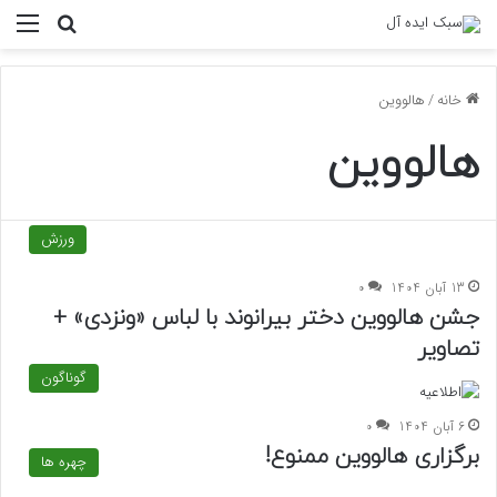
منو
جستجو ب
خانه
/
هالووین
هالووین
ورزش
13 آبان 1404
0
جشن هالووین دختر بیرانوند با لباس «ونزدی» +
تصاویر
گوناگون
6 آبان 1404
0
برگزاری هالووین ممنوع!
چهره ها