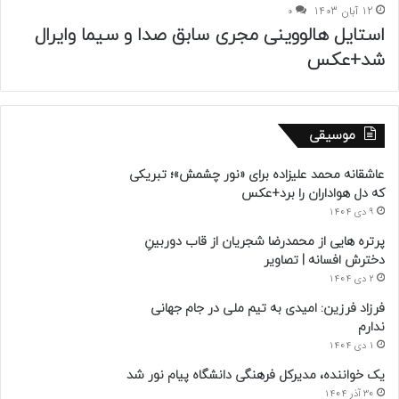
12 آبان 1403
0
استایل هالووینی مجری سابق صدا و سیما وایرال
شد+عکس
موسیقی
عاشقانه محمد علیزاده برای «نور چشمش»؛ تبریکی
که دل هواداران را برد+عکس
9 دی 1404
پرتره هایی از محمدرضا شجریان از قاب دوربینِ
دخترش افسانه | تصاویر
2 دی 1404
فرزاد فرزین: امیدی به تیم ملی در جام جهانی
ندارم
1 دی 1404
یک خواننده، مدیرکل فرهنگی دانشگاه پیام نور شد
30 آذر 1404