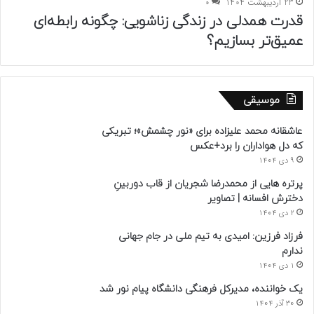
23 اردیبهشت 1404
0
قدرت همدلی در زندگی زناشویی: چگونه رابطه‌ای
عمیق‌تر بسازیم؟
موسیقی
عاشقانه محمد علیزاده برای «نور چشمش»؛ تبریکی
که دل هواداران را برد+عکس
9 دی 1404
پرتره هایی از محمدرضا شجریان از قاب دوربینِ
دخترش افسانه | تصاویر
2 دی 1404
فرزاد فرزین: امیدی به تیم ملی در جام جهانی
ندارم
1 دی 1404
یک خواننده، مدیرکل فرهنگی دانشگاه پیام نور شد
30 آذر 1404