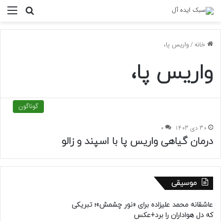
منو
جستجو ب
خانه
/
واریس پا،
واریس پا،
گوناگون
30 دی 1403
0
درمان گیاهی واریس پا با اسپند و زالو
موسیقی
عاشقانه محمد علیزاده برای «نور چشمش»؛ تبریکی
که دل هواداران را برد+عکس