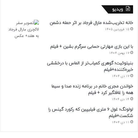
ویدیو
خانه تخریب‌شده مارال فرجاد بر اثر حمله دشمن
15 فروردین 1405
با این بازی مهارتی حسابی سرگرم بشین + فیلم
17 بهمن 1404
بنیتوئیت؛ گوهری کمیاب‌تر از الماس با درخششی
خیره‌کننده+فیلم
17 دی 1404
خواندن مجری خانم در برنامه زنده صدا و سیما
همه را غافلگیر کرد + فیلم
14 دی 1404
لولونگ؛ غول ۶ متری فیلیپین که رکورد گینس را
شکست+فیلم
11 دی 1404