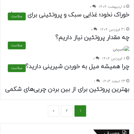
5 اردیبهشت 1404
0
خوراک نخود؛ غذایی سبک و پروتئینی برای ناهار !
سلامت
31 فروردین 1404
0
چه مقدار پروتئین نیاز داریم؟
سلامت
6 فروردین 1404
0
چرا همیشه میل به خوردن شیرینی دارید؟
سلامت
23 اسفند 1403
1
بهترین پروتئین برای از بین بردن چربی‌های شکمی
»
2
1
موسیقی