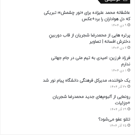
عاشقانه محمد علیزاده برای «نور چشمش»؛ تبریکی
که دل هواداران را برد+عکس
9 دی 1404
پرتره هایی از محمدرضا شجریان از قاب دوربینِ
دخترش افسانه | تصاویر
2 دی 1404
فرزاد فرزین: امیدی به تیم ملی در جام جهانی
ندارم
1 دی 1404
یک خواننده، مدیرکل فرهنگی دانشگاه پیام نور شد
30 آذر 1404
رونمایی از آلبوم‌های جدید محمدرضا شجریان
+جزئیات
29 آذر 1404
تتلو عفو می‌شود؟
25 آذر 1404