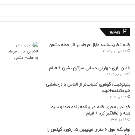
ویدیو
خانه تخریب‌شده مارال فرجاد بر اثر حمله دشمن
15 فروردین 1405
با این بازی مهارتی حسابی سرگرم بشین + فیلم
17 بهمن 1404
بنیتوئیت؛ گوهری کمیاب‌تر از الماس با درخششی
خیره‌کننده+فیلم
17 دی 1404
خواندن مجری خانم در برنامه زنده صدا و سیما
همه را غافلگیر کرد + فیلم
14 دی 1404
لولونگ؛ غول ۶ متری فیلیپین که رکورد گینس را