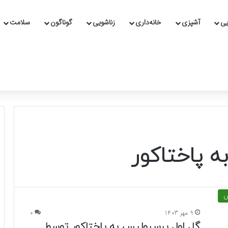
یی
آشپزی
خانه‌داری
زناشویی
گوناگون
سلامت
 پاختاکور
ش
9 مهر 1403
0
گل اول پرسپولیس به پاختاکور توسط