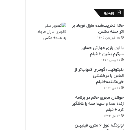
ویدیو
خانه تخریب‌شده مارال فرجاد بر
اثر حمله دشمن
15 فروردین 1405
با این بازی مهارتی حسابی
سرگرم بشین + فیلم
17 بهمن 1404
بنیتوئیت؛ گوهری کمیاب‌تر از
الماس با درخششی
خیره‌کننده+فیلم
17 دی 1404
خواندن مجری خانم در برنامه
زنده صدا و سیما همه را غافلگیر
کرد + فیلم
14 دی 1404
لولونگ؛ غول ۶ متری فیلیپین