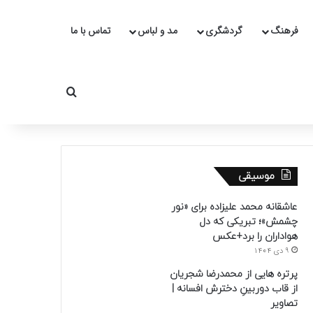
فرهنگ
گردشگری
مد و لباس
تماس با ما
جستجو برای
موسیقی
عاشقانه محمد علیزاده برای «نور
چشمش»؛ تبریکی که دل
هواداران را برد+عکس
9 دی 1404
پرتره هایی از محمدرضا شجریان
از قاب دوربینِ دخترش افسانه |
تصاویر