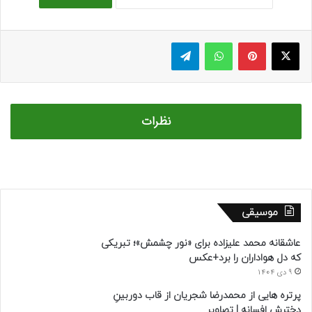
ایکس
پینتریست
واتس آپ
تلگرام
نظرات
موسیقی
عاشقانه محمد علیزاده برای «نور چشمش»؛ تبریکی
که دل هواداران را برد+عکس
9 دی 1404
پرتره هایی از محمدرضا شجریان از قاب دوربینِ
دخترش افسانه | تصاویر