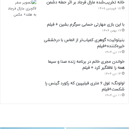
خانه تخریب‌شده مارال فرجاد بر اثر حمله دشمن
15 فروردین 1405
با این بازی مهارتی حسابی سرگرم بشین + فیلم
17 بهمن 1404
بنیتوئیت؛ گوهری کمیاب‌تر از الماس با درخششی
خیره‌کننده+فیلم
17 دی 1404
خواندن مجری خانم در برنامه زنده صدا و سیما
همه را غافلگیر کرد + فیلم
14 دی 1404
لولونگ؛ غول ۶ متری فیلیپین که رکورد گینس را
شکست+فیلم
11 دی 1404