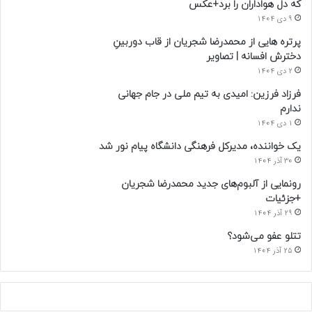
که دل هواداران را برد+عکس
9 دی 1404
پرتره هایی از محمدرضا شجریان از قاب دوربینِ
دخترش افسانه | تصاویر
2 دی 1404
فرزاد فرزین: امیدی به تیم ملی در جام جهانی
ندارم
1 دی 1404
یک خواننده، مدیرکل فرهنگی دانشگاه پیام نور شد
30 آذر 1404
رونمایی از آلبوم‌های جدید محمدرضا شجریان
+جزئیات
29 آذر 1404
تتلو عفو می‌شود؟
25 آذر 1404