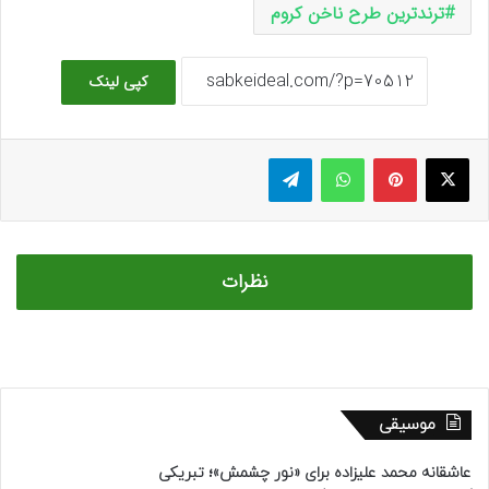
ترند‌ترین طرح ناخن کروم
کپی لینک
ایکس
پینتریست
واتس آپ
تلگرام
نظرات
موسیقی
عاشقانه محمد علیزاده برای «نور چشمش»؛ تبریکی