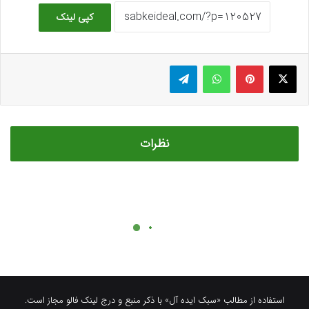
استفاده از مطالب «سبک ایده آل» با ذکر منبع و درج لینک فالو مجاز است.