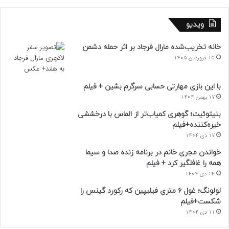
ویدیو
خانه تخریب‌شده مارال فرجاد بر اثر حمله دشمن
15 فروردین 1405
با این بازی مهارتی حسابی سرگرم بشین + فیلم
17 بهمن 1404
بنیتوئیت؛ گوهری کمیاب‌تر از الماس با درخششی
خیره‌کننده+فیلم
17 دی 1404
خواندن مجری خانم در برنامه زنده صدا و سیما
همه را غافلگیر کرد + فیلم
14 دی 1404
لولونگ؛ غول ۶ متری فیلیپین که رکورد گینس را
شکست+فیلم
11 دی 1404