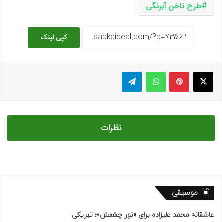
طرح ناخن آبرنگی
کپی لینک
ایکس
پینتریست
واتس آپ
تلگرام
نظرات
موسیقی
عاشقانه محمد علیزاده برای «نور چشمش»؛ تبریکی