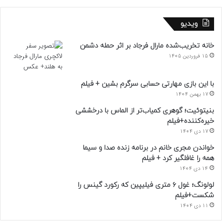
ویدیو
خانه تخریب‌شده مارال فرجاد بر اثر حمله دشمن
15 فروردین 1405
با این بازی مهارتی حسابی سرگرم بشین + فیلم
17 بهمن 1404
بنیتوئیت؛ گوهری کمیاب‌تر از الماس با درخششی
خیره‌کننده+فیلم
17 دی 1404
خواندن مجری خانم در برنامه زنده صدا و سیما
همه را غافلگیر کرد + فیلم
14 دی 1404
لولونگ؛ غول ۶ متری فیلیپین که رکورد گینس را
شکست+فیلم
11 دی 1404