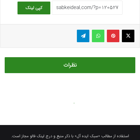
استفاده از مطالب «سبک ایده آل» با ذکر منبع و درج لینک فالو مجاز است.