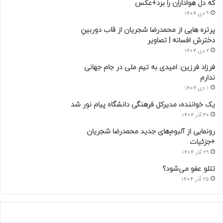
که دل هواداران را برد+عکس
9 دی 1404
پرتره هایی از محمدرضا شجریان از قاب دوربینِ
دخترش افسانه | تصاویر
2 دی 1404
فرزاد فرزین: امیدی به تیم ملی در جام جهانی
ندارم
1 دی 1404
یک خواننده، مدیرکل فرهنگی دانشگاه پیام نور شد
30 آذر 1404
رونمایی از آلبوم‌های جدید محمدرضا شجریان
+جزئیات
29 آذر 1404
تتلو عفو می‌شود؟
25 آذر 1404