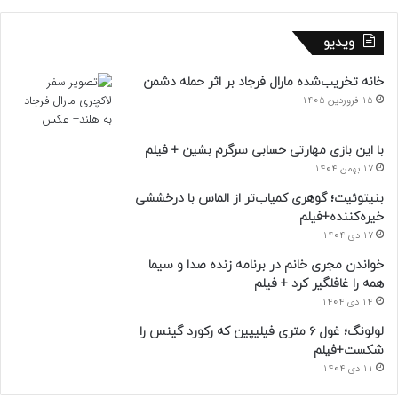
ویدیو
خانه تخریب‌شده مارال فرجاد بر اثر حمله دشمن
15 فروردین 1405
با این بازی مهارتی حسابی سرگرم بشین + فیلم
17 بهمن 1404
بنیتوئیت؛ گوهری کمیاب‌تر از الماس با درخششی
خیره‌کننده+فیلم
17 دی 1404
خواندن مجری خانم در برنامه زنده صدا و سیما
همه را غافلگیر کرد + فیلم
14 دی 1404
لولونگ؛ غول ۶ متری فیلیپین که رکورد گینس را
شکست+فیلم
11 دی 1404