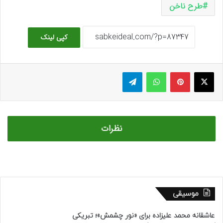
طرح ناخن
کپی لینک
ایکس
پینتریست
واتس آپ
تلگرام
نظرات
موسیقی
عاشقانه محمد علیزاده برای «نور چشمش»؛ تبریکی