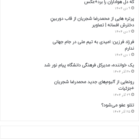
که دل هواداران را برد+عکس
9 دی 1404
پرتره هایی از محمدرضا شجریان از قاب دوربینِ
دخترش افسانه | تصاویر
2 دی 1404
فرزاد فرزین: امیدی به تیم ملی در جام جهانی
ندارم
1 دی 1404
یک خواننده، مدیرکل فرهنگی دانشگاه پیام نور شد
30 آذر 1404
رونمایی از آلبوم‌های جدید محمدرضا شجریان
+جزئیات
29 آذر 1404
تتلو عفو می‌شود؟
25 آذر 1404