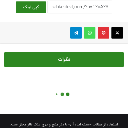
استفاده از مطالب «سبک ایده آل» با ذکر منبع و درج لینک فالو مجاز است.