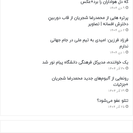
که دل هواداران را برد+عکس
9 دی 1404
پرتره هایی از محمدرضا شجریان از قاب دوربینِ
دخترش افسانه | تصاویر
2 دی 1404
فرزاد فرزین: امیدی به تیم ملی در جام جهانی
ندارم
1 دی 1404
یک خواننده، مدیرکل فرهنگی دانشگاه پیام نور شد
30 آذر 1404
رونمایی از آلبوم‌های جدید محمدرضا شجریان
+جزئیات
29 آذر 1404
تتلو عفو می‌شود؟
25 آذر 1404