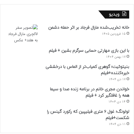
ویدیو
خانه تخریب‌شده مارال فرجاد بر اثر حمله دشمن
15 فروردین 1405
با این بازی مهارتی حسابی سرگرم بشین + فیلم
17 بهمن 1404
بنیتوئیت؛ گوهری کمیاب‌تر از الماس با درخششی
خیره‌کننده+فیلم
17 دی 1404
خواندن مجری خانم در برنامه زنده صدا و سیما
همه را غافلگیر کرد + فیلم
14 دی 1404
لولونگ؛ غول ۶ متری فیلیپین که رکورد گینس را
شکست+فیلم
11 دی 1404