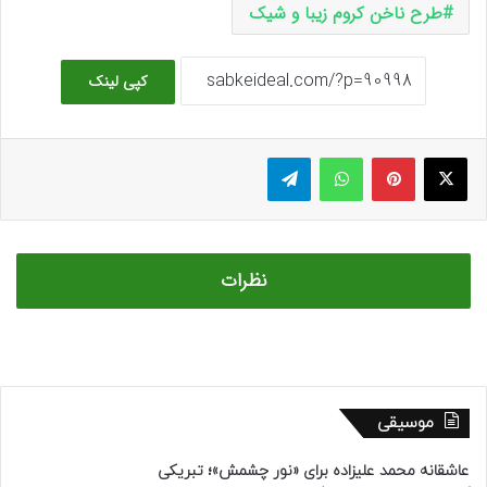
طرح ناخن کروم زیبا و شیک
کپی لینک
ایکس
پینتریست
واتس آپ
تلگرام
نظرات
موسیقی
عاشقانه محمد علیزاده برای «نور چشمش»؛ تبریکی