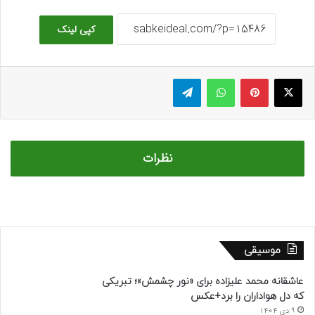
کپی لینک
ایکس
پینتریست
واتس آپ
تلگرام
نظرات
موسیقی
عاشقانه محمد علیزاده برای «نور چشمش»؛ تبریکی
که دل هواداران را برد+عکس
9 دی 1404