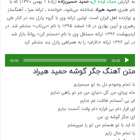
به گزارش
سبک ایده آل
،
حمید حسین‌زاده
(زادهٔ ۱ بهمن ۱۳۷۰) که با
نام هنری
حمید هیراد
شناخته می‌شود، خواننده ، ترانه سرا ،‌ آهنگساز
و نوازنده اهل ایران است. اولین ترانه وی با گروه پازل بند در کنار علی
رهبری و آرین بهاری در ۱۵ اسفند ۱۳۹۵ با نام «بی‌تاب» منتشر شد. در
اردیبهشت ۱۳۹۶ ترانه مستقل وی با نام «مستم کن» روانهٔ بازار شد.
در تیر ۱۳۹۶ ترانه «دلارام» را به همراهی پازل بند منتشر کرد.
00:00
00:00
پخش‌کننده
متن آهنگ جگر گوشه حمید هیراد
صوت
با تمام وجودم دل به تو میسپارم
ماه زیبای من کل دنیای من جز تو راهی ندارم
ابر بی آسمانم طاقت غم ندارم
ای قرار دلم بی قراره دلم وقت آنست ببارم
ای جگر گوشه ی من
تا ابد با تو هستم من تو را میپرستم
با تمام حال زارم