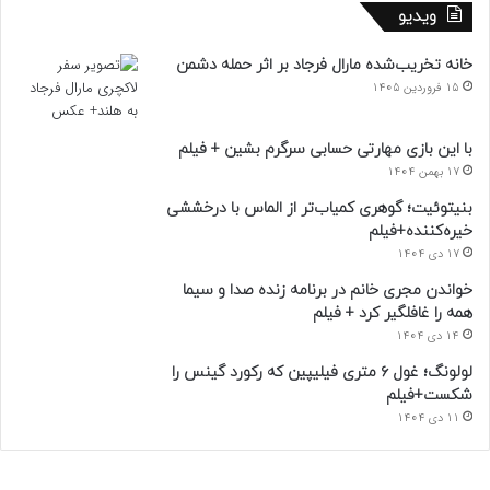
ویدیو
خانه تخریب‌شده مارال فرجاد بر اثر حمله دشمن
15 فروردین 1405
با این بازی مهارتی حسابی سرگرم بشین + فیلم
17 بهمن 1404
بنیتوئیت؛ گوهری کمیاب‌تر از الماس با درخششی
خیره‌کننده+فیلم
17 دی 1404
خواندن مجری خانم در برنامه زنده صدا و سیما
همه را غافلگیر کرد + فیلم
14 دی 1404
لولونگ؛ غول ۶ متری فیلیپین که رکورد گینس را
شکست+فیلم
11 دی 1404