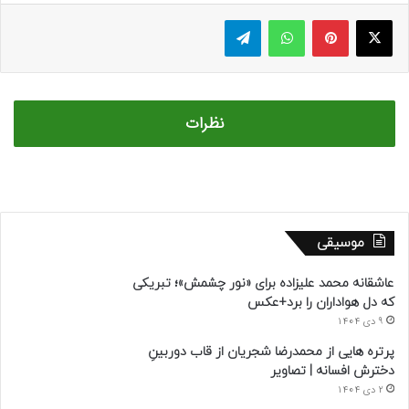
ایکس
پینتریست
واتس آپ
تلگرام
نظرات
موسیقی
عاشقانه محمد علیزاده برای «نور چشمش»؛ تبریکی
که دل هواداران را برد+عکس
9 دی 1404
پرتره هایی از محمدرضا شجریان از قاب دوربینِ
دخترش افسانه | تصاویر
2 دی 1404