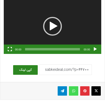
نمایشگر
ویدیو
00:00
00:00
کپی لینک
ایکس
پینتریست
واتس آپ
تلگرام