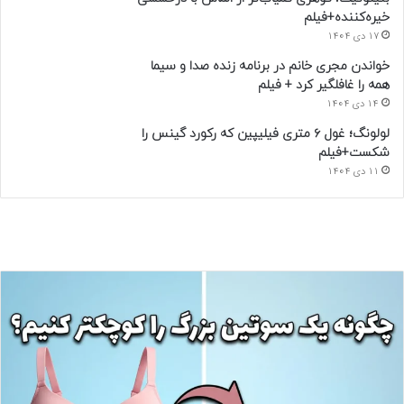
خیره‌کننده+فیلم
17 دی 1404
خواندن مجری خانم در برنامه زنده صدا و سیما
همه را غافلگیر کرد + فیلم
14 دی 1404
لولونگ؛ غول ۶ متری فیلیپین که رکورد گینس را
شکست+فیلم
11 دی 1404