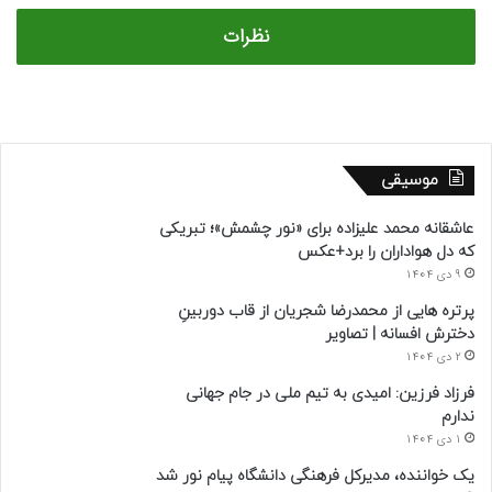
نظرات
موسیقی
عاشقانه محمد علیزاده برای «نور چشمش»؛ تبریکی
که دل هواداران را برد+عکس
9 دی 1404
پرتره هایی از محمدرضا شجریان از قاب دوربینِ
دخترش افسانه | تصاویر
2 دی 1404
فرزاد فرزین: امیدی به تیم ملی در جام جهانی
ندارم
1 دی 1404
یک خواننده، مدیرکل فرهنگی دانشگاه پیام نور شد