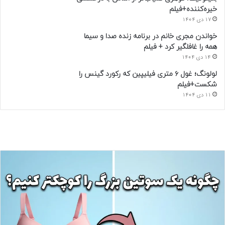
خیره‌کننده+فیلم
17 دی 1404
خواندن مجری خانم در برنامه زنده صدا و سیما
همه را غافلگیر کرد + فیلم
14 دی 1404
لولونگ؛ غول ۶ متری فیلیپین که رکورد گینس را
شکست+فیلم
11 دی 1404