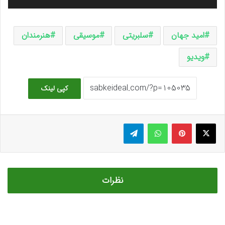
امید جهان
سلبریتی
موسیقی
هنرمندان
ویدیو
کپی لینک
ایکس
پینتریست
واتس آپ
تلگرام
نظرات