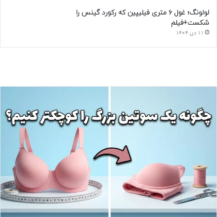
لولونگ؛ غول ۶ متری فیلیپین که رکورد گینس را
شکست+فیلم
11 دی 1404