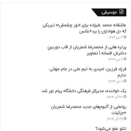
موسیقی
عاشقانه محمد علیزاده برای «نور چشمش»؛ تبریکی
که دل هواداران را برد+عکس
9 دی 1404
پرتره هایی از محمدرضا شجریان از قاب دوربینِ
دخترش افسانه | تصاویر
2 دی 1404
فرزاد فرزین: امیدی به تیم ملی در جام جهانی
ندارم
1 دی 1404
یک خواننده، مدیرکل فرهنگی دانشگاه پیام نور شد
30 آذر 1404
رونمایی از آلبوم‌های جدید محمدرضا شجریان
+جزئیات
29 آذر 1404
تتلو عفو می‌شود؟