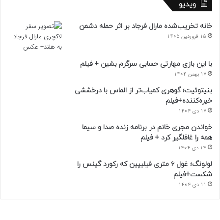
ویدیو
خانه تخریب‌شده مارال فرجاد بر اثر حمله دشمن
15 فروردین 1405
با این بازی مهارتی حسابی سرگرم بشین + فیلم
17 بهمن 1404
بنیتوئیت؛ گوهری کمیاب‌تر از الماس با درخششی
خیره‌کننده+فیلم
17 دی 1404
خواندن مجری خانم در برنامه زنده صدا و سیما
همه را غافلگیر کرد + فیلم
14 دی 1404
لولونگ؛ غول ۶ متری فیلیپین که رکورد گینس را
شکست+فیلم
11 دی 1404