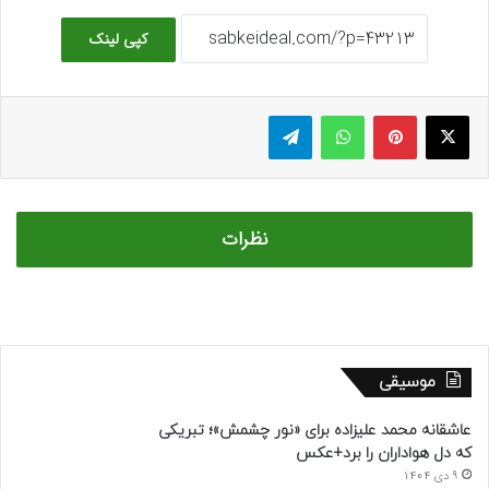
کپی لینک
ایکس
پینتریست
واتس آپ
تلگرام
نظرات
موسیقی
عاشقانه محمد علیزاده برای «نور چشمش»؛ تبریکی
که دل هواداران را برد+عکس
9 دی 1404