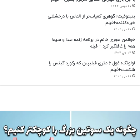
17 بهمن 1404
بنیتوئیت؛ گوهری کمیاب‌تر از الماس با درخششی
خیره‌کننده+فیلم
17 دی 1404
خواندن مجری خانم در برنامه زنده صدا و سیما
همه را غافلگیر کرد + فیلم
14 دی 1404
لولونگ؛ غول ۶ متری فیلیپین که رکورد گینس را
شکست+فیلم
11 دی 1404