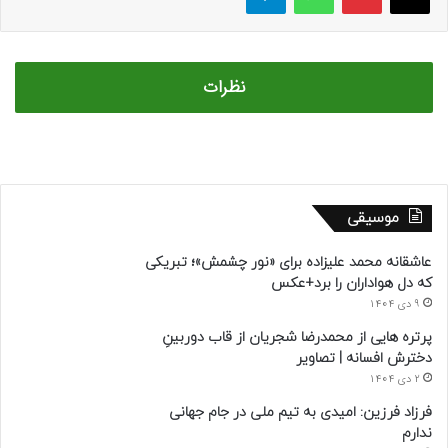
نظرات
موسیقی
عاشقانه محمد علیزاده برای «نور چشمش»؛ تبریکی
که دل هواداران را برد+عکس
9 دی 1404
پرتره هایی از محمدرضا شجریان از قاب دوربینِ
دخترش افسانه | تصاویر
2 دی 1404
فرزاد فرزین: امیدی به تیم ملی در جام جهانی
ندارم