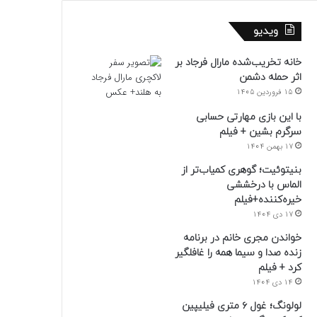
ویدیو
خانه تخریب‌شده مارال فرجاد بر
اثر حمله دشمن
15 فروردین 1405
با این بازی مهارتی حسابی
سرگرم بشین + فیلم
17 بهمن 1404
بنیتوئیت؛ گوهری کمیاب‌تر از
الماس با درخششی
خیره‌کننده+فیلم
17 دی 1404
خواندن مجری خانم در برنامه
زنده صدا و سیما همه را غافلگیر
کرد + فیلم
14 دی 1404
لولونگ؛ غول ۶ متری فیلیپین