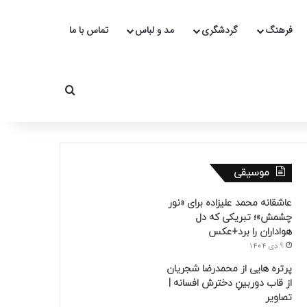
فرهنگ
گردشگری
مد و لباس
تماس با ما
جستجو برای
موسیقی
عاشقانه محمد علیزاده برای «نور
چشمش»؛ تبریکی که دل
هواداران را برد+عکس
9 دی 1404
پرتره هایی از محمدرضا شجریان
از قاب دوربینِ دخترش افسانه |
تصاویر