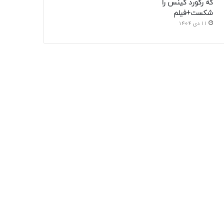
که رکورد گینس را
شکست+فیلم
11 دی 1404