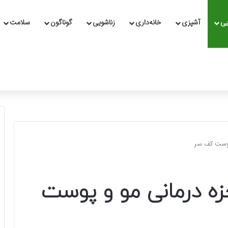
یی
آشپزی
خانه‌داری
زناشویی
گوناگون
سلامت
 پوست کف سر
زه درمانی مو و پوست