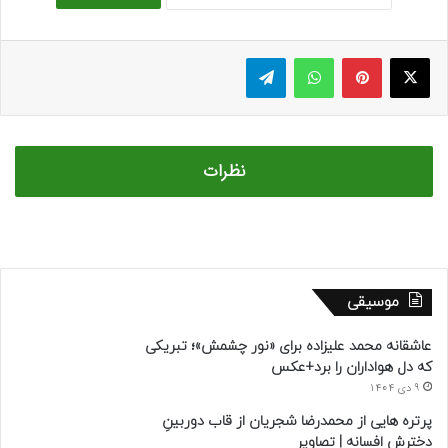
ایکس
پینتریست
واتس آپ
تلگرام
نظرات
موسیقی
عاشقانه محمد علیزاده برای «نور چشمش»؛ تبریکی
که دل هواداران را برد+عکس
9 دی 1404
پرتره هایی از محمدرضا شجریان از قاب دوربینِ
دخترش افسانه | تصاویر