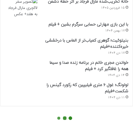
خانه تخریب‌شده مارال فرجاد بر اثر حمله دشمن
15 فروردین 1405
با این بازی مهارتی حسابی سرگرم بشین + فیلم
17 بهمن 1404
بنیتوئیت؛ گوهری کمیاب‌تر از الماس با درخششی
خیره‌کننده+فیلم
17 دی 1404
خواندن مجری خانم در برنامه زنده صدا و سیما
همه را غافلگیر کرد + فیلم
14 دی 1404
لولونگ؛ غول ۶ متری فیلیپین که رکورد گینس را
شکست+فیلم
11 دی 1404