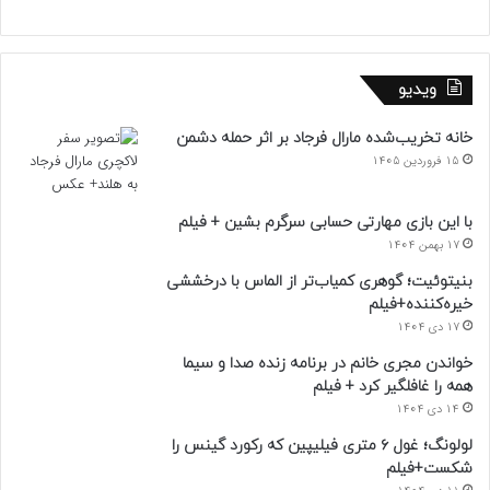
ویدیو
خانه تخریب‌شده مارال فرجاد بر اثر حمله دشمن
15 فروردین 1405
با این بازی مهارتی حسابی سرگرم بشین + فیلم
17 بهمن 1404
بنیتوئیت؛ گوهری کمیاب‌تر از الماس با درخششی
خیره‌کننده+فیلم
17 دی 1404
خواندن مجری خانم در برنامه زنده صدا و سیما
همه را غافلگیر کرد + فیلم
14 دی 1404
لولونگ؛ غول ۶ متری فیلیپین که رکورد گینس را
شکست+فیلم