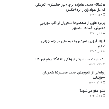
عاشقانه محمد علیزاده برای «نور چشمش»؛ تبریکی
که دل هواداران را برد+عکس
9 دی 1404
پرتره هایی از محمدرضا شجریان از قاب دوربینِ
دخترش افسانه | تصاویر
2 دی 1404
فرزاد فرزین: امیدی به تیم ملی در جام جهانی
ندارم
1 دی 1404
یک خواننده، مدیرکل فرهنگی دانشگاه پیام نور شد
30 آذر 1404
رونمایی از آلبوم‌های جدید محمدرضا شجریان
+جزئیات
29 آذر 1404
تتلو عفو می‌شود؟
25 آذر 1404