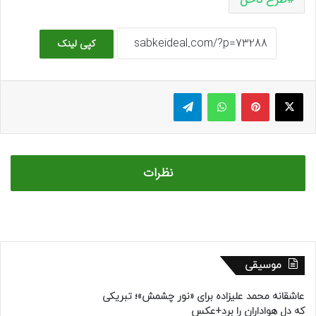
کپی لینک
ایکس
پینتریست
واتس آپ
تلگرام
نظرات
موسیقی
عاشقانه محمد علیزاده برای «نور چشمش»؛ تبریکی
که دل هواداران را برد+عکس