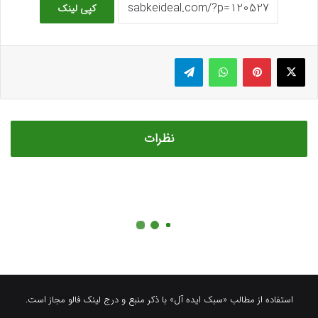
استفاده از مطالب «سبک ایده آل» با ذکر منبع و درج لینک فالو مجاز است.