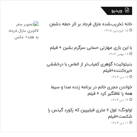
ویدیو
خانه تخریب‌شده مارال فرجاد بر اثر حمله دشمن
15 فروردین 1405
با این بازی مهارتی حسابی سرگرم بشین + فیلم
17 بهمن 1404
بنیتوئیت؛ گوهری کمیاب‌تر از الماس با درخششی
خیره‌کننده+فیلم
17 دی 1404
خواندن مجری خانم در برنامه زنده صدا و سیما
همه را غافلگیر کرد + فیلم
14 دی 1404
لولونگ؛ غول ۶ متری فیلیپین که رکورد گینس را
شکست+فیلم
11 دی 1404