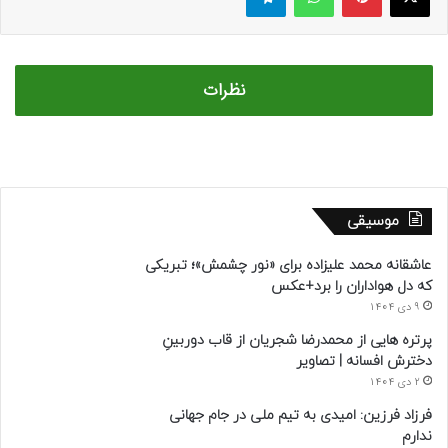
نظرات
موسیقی
عاشقانه محمد علیزاده برای «نور چشمش»؛ تبریکی
که دل هواداران را برد+عکس
9 دی 1404
پرتره هایی از محمدرضا شجریان از قاب دوربینِ
دخترش افسانه | تصاویر
2 دی 1404
فرزاد فرزین: امیدی به تیم ملی در جام جهانی
ندارم