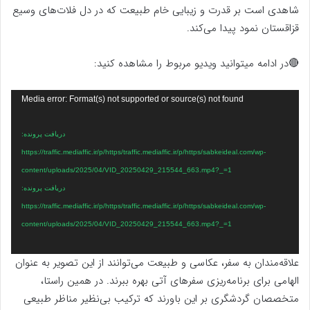
شاهدی است بر قدرت و زیبایی خام طبیعت که در دل فلات‌های وسیع
قزاقستان نمود پیدا می‌کند.
🔴در ادامه میتوانید ویدیو مربوط را مشاهده کنید:
نمایشگر
Media error: Format(s) not supported or source(s) not found
ویدیو
دریافت پرونده:
https://traffic.mediaffic.ir/p/https/traffic.mediaffic.ir/p/https/sabkeideal.com/wp-
content/uploads/2025/04/VID_20250429_215544_663.mp4?_=1
دریافت پرونده:
https://traffic.mediaffic.ir/p/https/traffic.mediaffic.ir/p/https/sabkeideal.com/wp-
content/uploads/2025/04/VID_20250429_215544_663.mp4?_=1
علاقه‌مندان به سفر، عکاسی و طبیعت می‌توانند از این تصویر به عنوان
الهامی برای برنامه‌ریزی سفرهای آتی بهره ببرند. در همین راستا،
متخصصان گردشگری بر این باورند که ترکیب بی‌نظیر مناظر طبیعی