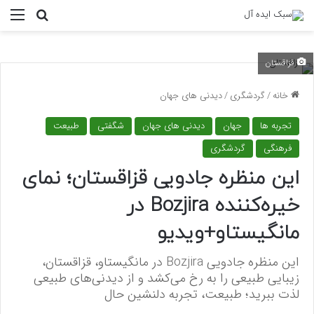
منو
جستجو ب
قزاقستان
خانه
/
گردشگری
/
دیدنی های جهان
تجربه ها
جهان
دیدنی های جهان
شگفتی
طبیعت
فرهنگی
گردشگری
این منظره جادویی قزاقستان؛ نمای
خیره‌کننده Bozjira در
مانگیستاو+ویدیو
این منظره جادویی Bozjira در مانگیستاو، قزاقستان،
زیبایی طبیعی را به رخ می‌کشد و از دیدنی‌های طبیعی
لذت ببرید؛ طبیعت، تجربه دلنشین حال