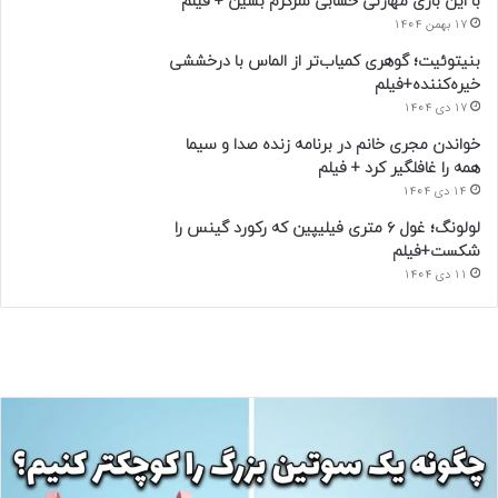
با این بازی مهارتی حسابی سرگرم بشین + فیلم
17 بهمن 1404
بنیتوئیت؛ گوهری کمیاب‌تر از الماس با درخششی
خیره‌کننده+فیلم
17 دی 1404
خواندن مجری خانم در برنامه زنده صدا و سیما
همه را غافلگیر کرد + فیلم
14 دی 1404
لولونگ؛ غول ۶ متری فیلیپین که رکورد گینس را
شکست+فیلم
11 دی 1404