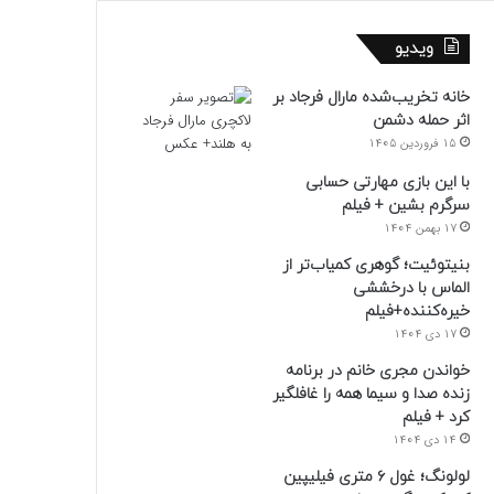
ویدیو
خانه تخریب‌شده مارال فرجاد بر
اثر حمله دشمن
15 فروردین 1405
با این بازی مهارتی حسابی
سرگرم بشین + فیلم
17 بهمن 1404
بنیتوئیت؛ گوهری کمیاب‌تر از
الماس با درخششی
خیره‌کننده+فیلم
17 دی 1404
خواندن مجری خانم در برنامه
زنده صدا و سیما همه را غافلگیر
کرد + فیلم
14 دی 1404
لولونگ؛ غول ۶ متری فیلیپین