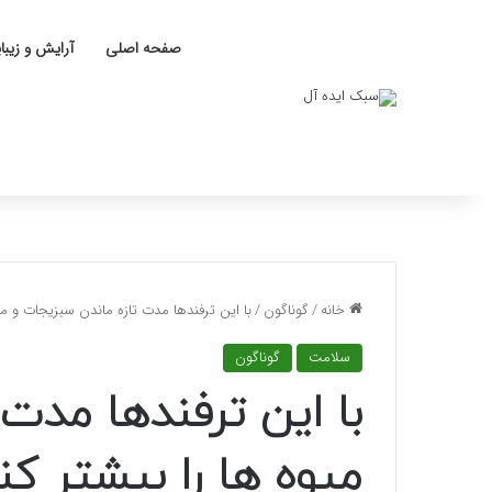
صفحه اصلی
آرایش و زیبا
خانه
/
گوناگون
/
با این ترفندها مدت تازه ماندن سبزیجات و میو
سلامت
گوناگون
با این ترفندها مدت
میوه ها را بیشتر کن