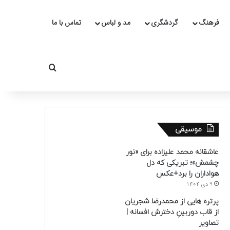
فرهنگ
گردشگری
مد و لباس
تماس با ما
جستجو برای
موسیقی
عاشقانه محمد علیزاده برای «نور
چشمش»؛ تبریکی که دل
هواداران را برد+عکس
9 دی 1404
پرتره هایی از محمدرضا شجریان
از قاب دوربینِ دخترش افسانه |
تصاویر