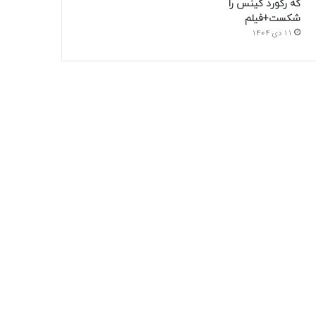
که رکورد گینس را
شکست+فیلم
11 دی 1404