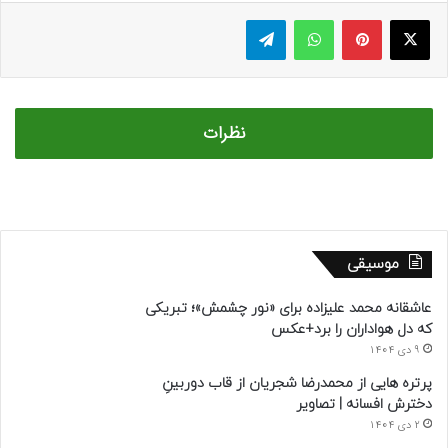
ایکس
پینتریست
واتس آپ
تلگرام
نظرات
موسیقی
عاشقانه محمد علیزاده برای «نور چشمش»؛ تبریکی
که دل هواداران را برد+عکس
9 دی 1404
پرتره هایی از محمدرضا شجریان از قاب دوربینِ
دخترش افسانه | تصاویر
2 دی 1404