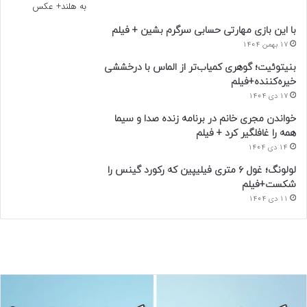
با این بازی مهارتی حسابی سرگرم بشین + فیلم
17 بهمن 1404
بنیتوئیت؛ گوهری کمیاب‌تر از الماس با درخششی
خیره‌کننده+فیلم
17 دی 1404
خواندن مجری خانم در برنامه زنده صدا و سیما
همه را غافلگیر کرد + فیلم
14 دی 1404
لولونگ؛ غول ۶ متری فیلیپین که رکورد گینس را
شکست+فیلم
11 دی 1404