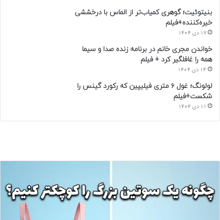
بنیتوئیت؛ گوهری کمیاب‌تر از الماس با درخششی
خیره‌کننده+فیلم
17 دی 1404
خواندن مجری خانم در برنامه زنده صدا و سیما
همه را غافلگیر کرد + فیلم
14 دی 1404
لولونگ؛ غول ۶ متری فیلیپین که رکورد گینس را
شکست+فیلم
11 دی 1404