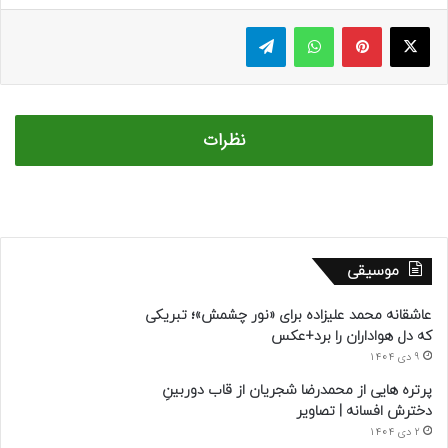
ایکس
پینتریست
واتس آپ
تلگرام
نظرات
موسیقی
عاشقانه محمد علیزاده برای «نور چشمش»؛ تبریکی
که دل هواداران را برد+عکس
9 دی 1404
پرتره هایی از محمدرضا شجریان از قاب دوربینِ
دخترش افسانه | تصاویر
2 دی 1404