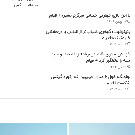
با این بازی مهارتی حسابی سرگرم بشین + فیلم
17 بهمن 1404
بنیتوئیت؛ گوهری کمیاب‌تر از الماس با درخششی
خیره‌کننده+فیلم
17 دی 1404
خواندن مجری خانم در برنامه زنده صدا و سیما
همه را غافلگیر کرد + فیلم
14 دی 1404
لولونگ؛ غول ۶ متری فیلیپین که رکورد گینس را
شکست+فیلم
11 دی 1404