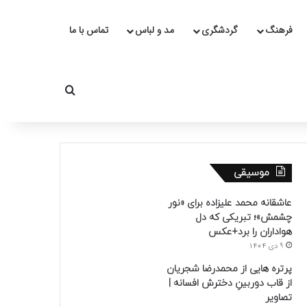
فرهنگ
گردشگری
مد و لباس
تماس با ما
جستجو برای
موسیقی
عاشقانه محمد علیزاده برای «نور
چشمش»؛ تبریکی که دل
هواداران را برد+عکس
9 دی 1404
پرتره هایی از محمدرضا شجریان
از قاب دوربینِ دخترش افسانه |
تصاویر