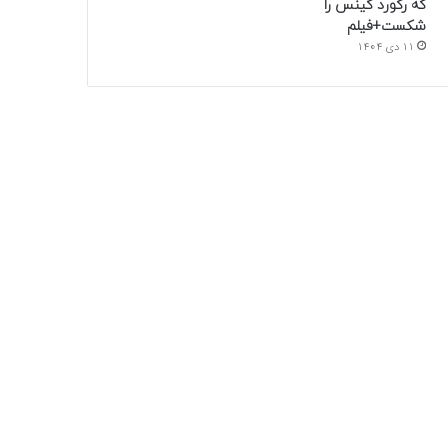
که رکورد گینس را
شکست+فیلم
11 دی 1404