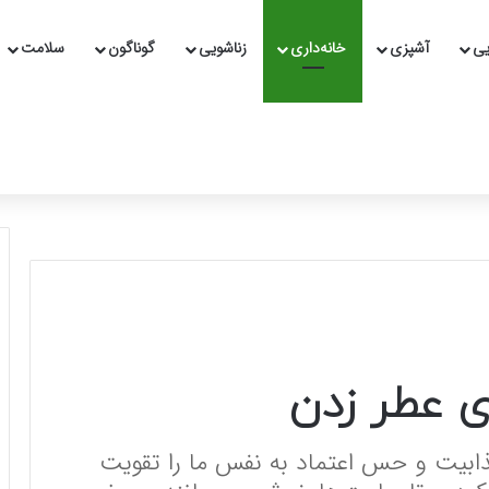
یی
آشپزی
خانه‌داری
زناشویی
گوناگون
سلامت
ی عطر زدن
یت و حس اعتماد به نفس ما را تقویت