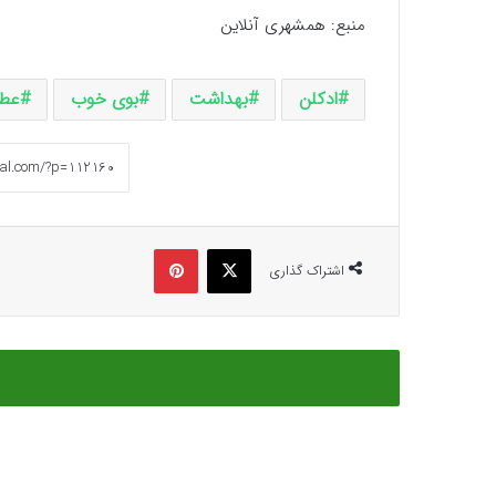
منبع: همشهری آنلاین
ادکلن
بهداشت
بوی خوب
عطر
ایکس
پینتریست
اشتراک گذاری