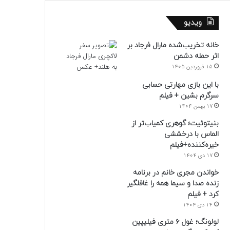
ویدیو
خانه تخریب‌شده مارال فرجاد بر
اثر حمله دشمن
15 فروردین 1405
با این بازی مهارتی حسابی
سرگرم بشین + فیلم
17 بهمن 1404
بنیتوئیت؛ گوهری کمیاب‌تر از
الماس با درخششی
خیره‌کننده+فیلم
17 دی 1404
خواندن مجری خانم در برنامه
زنده صدا و سیما همه را غافلگیر
کرد + فیلم
14 دی 1404
لولونگ؛ غول ۶ متری فیلیپین