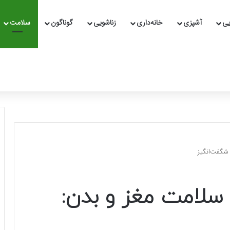
یی
آشپزی
خانه‌داری
زناشویی
گوناگون
سلامت
شگفت‌انگیز
سلامت مغز و بدن: