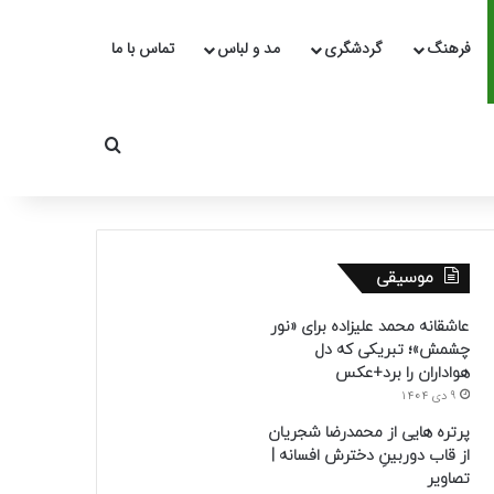
فرهنگ
گردشگری
مد و لباس
تماس با ما
جستجو برای
موسیقی
عاشقانه محمد علیزاده برای «نور
چشمش»؛ تبریکی که دل
هواداران را برد+عکس
9 دی 1404
پرتره هایی از محمدرضا شجریان
از قاب دوربینِ دخترش افسانه |
تصاویر