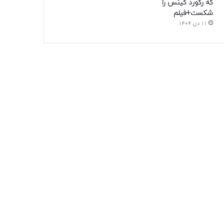
که رکورد گینس را
شکست+فیلم
11 دی 1404