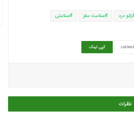
زانو درد
سلامت مغز
سلامتی
کپی لینک
نظرات