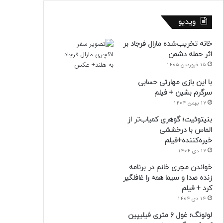
ویدیو
خانه تخریب‌شده مارال فرجاد بر
اثر حمله دشمن
15 فروردین 1405
با این بازی مهارتی حسابی
سرگرم بشین + فیلم
17 بهمن 1404
بنیتوئیت؛ گوهری کمیاب‌تر از
الماس با درخششی
خیره‌کننده+فیلم
17 دی 1404
خواندن مجری خانم در برنامه
زنده صدا و سیما همه را غافلگیر
کرد + فیلم
14 دی 1404
لولونگ؛ غول ۶ متری فیلیپین