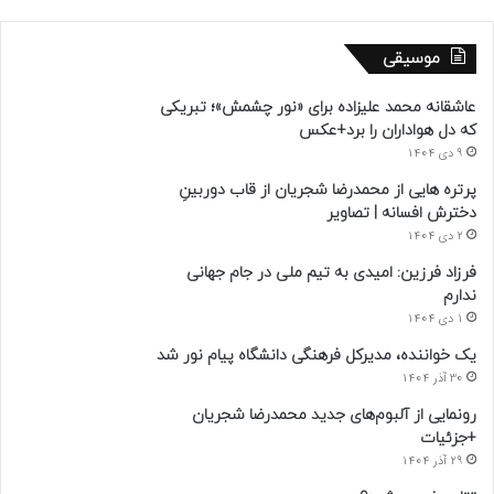
موسیقی
عاشقانه محمد علیزاده برای «نور چشمش»؛ تبریکی
که دل هواداران را برد+عکس
9 دی 1404
پرتره هایی از محمدرضا شجریان از قاب دوربینِ
دخترش افسانه | تصاویر
2 دی 1404
فرزاد فرزین: امیدی به تیم ملی در جام جهانی
ندارم
1 دی 1404
یک خواننده، مدیرکل فرهنگی دانشگاه پیام نور شد
30 آذر 1404
رونمایی از آلبوم‌های جدید محمدرضا شجریان
+جزئیات
29 آذر 1404