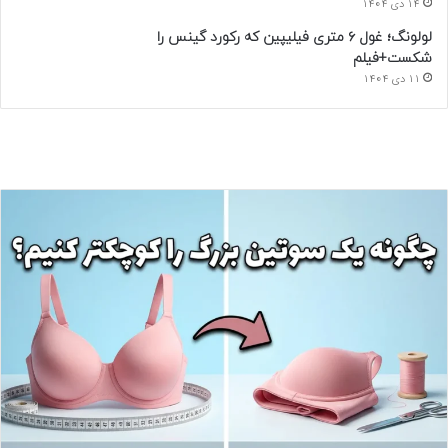
14 دی 1404
لولونگ؛ غول ۶ متری فیلیپین که رکورد گینس را
شکست+فیلم
11 دی 1404