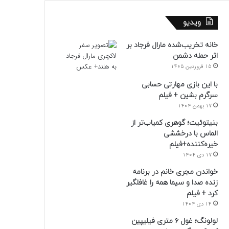
ویدیو
خانه تخریب‌شده مارال فرجاد بر
اثر حمله دشمن
15 فروردین 1405
با این بازی مهارتی حسابی
سرگرم بشین + فیلم
17 بهمن 1404
بنیتوئیت؛ گوهری کمیاب‌تر از
الماس با درخششی
خیره‌کننده+فیلم
17 دی 1404
خواندن مجری خانم در برنامه
زنده صدا و سیما همه را غافلگیر
کرد + فیلم
14 دی 1404
لولونگ؛ غول ۶ متری فیلیپین