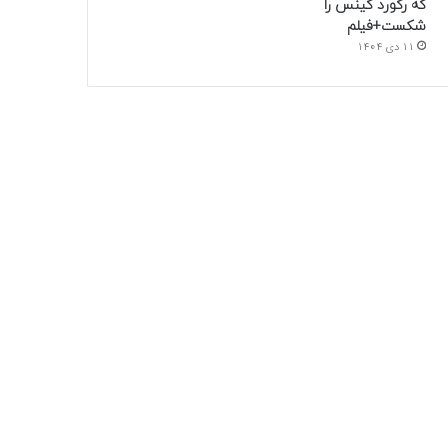
که رکورد گینس را
شکست+فیلم
11 دی 1404