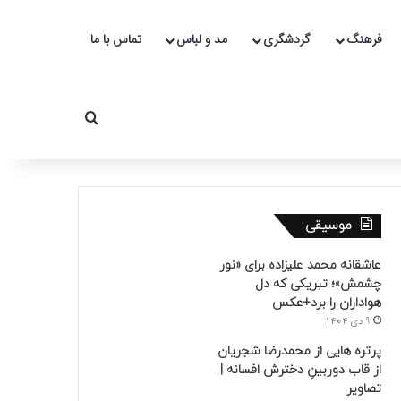
فرهنگ
گردشگری
مد و لباس
تماس با ما
جستجو برای
موسیقی
عاشقانه محمد علیزاده برای «نور
چشمش»؛ تبریکی که دل
هواداران را برد+عکس
9 دی 1404
پرتره هایی از محمدرضا شجریان
از قاب دوربینِ دخترش افسانه |
تصاویر