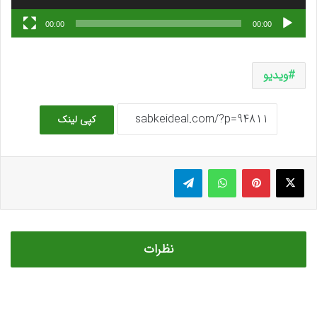
00:00
00:00
ویدیو
کپی لینک
ایکس
پینتریست
واتس آپ
تلگرام
نظرات