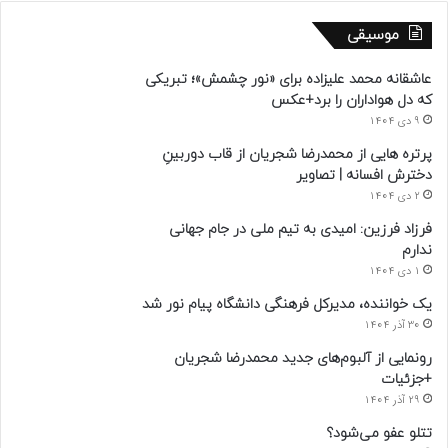
موسیقی
عاشقانه محمد علیزاده برای «نور چشمش»؛ تبریکی
که دل هواداران را برد+عکس
9 دی 1404
پرتره هایی از محمدرضا شجریان از قاب دوربینِ
دخترش افسانه | تصاویر
2 دی 1404
فرزاد فرزین: امیدی به تیم ملی در جام جهانی
ندارم
1 دی 1404
یک خواننده، مدیرکل فرهنگی دانشگاه پیام نور شد
30 آذر 1404
رونمایی از آلبوم‌های جدید محمدرضا شجریان
+جزئیات
29 آذر 1404
تتلو عفو می‌شود؟