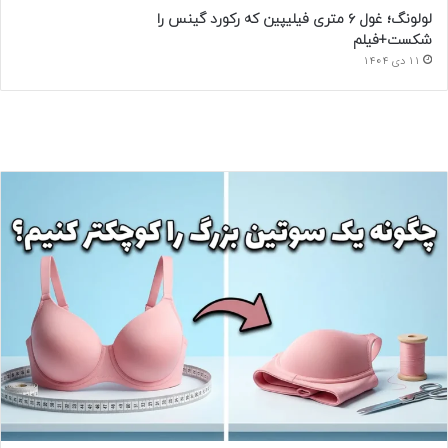
لولونگ؛ غول ۶ متری فیلیپین که رکورد گینس را
شکست+فیلم
11 دی 1404