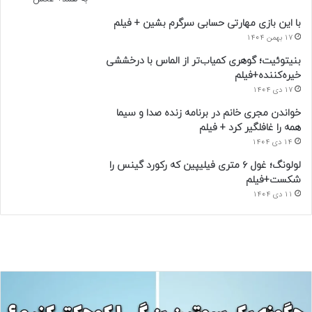
با این بازی مهارتی حسابی سرگرم بشین + فیلم
17 بهمن 1404
بنیتوئیت؛ گوهری کمیاب‌تر از الماس با درخششی
خیره‌کننده+فیلم
17 دی 1404
خواندن مجری خانم در برنامه زنده صدا و سیما
همه را غافلگیر کرد + فیلم
14 دی 1404
لولونگ؛ غول ۶ متری فیلیپین که رکورد گینس را
شکست+فیلم
11 دی 1404