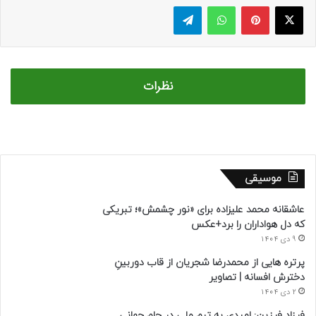
ایکس
پینتریست
واتس آپ
تلگرام
نظرات
موسیقی
عاشقانه محمد علیزاده برای «نور چشمش»؛ تبریکی
که دل هواداران را برد+عکس
9 دی 1404
پرتره هایی از محمدرضا شجریان از قاب دوربینِ
دخترش افسانه | تصاویر
2 دی 1404
فرزاد فرزین: امیدی به تیم ملی در جام جهانی