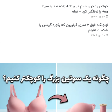
خواندن مجری خانم در برنامه زنده صدا و سیما
همه را غافلگیر کرد + فیلم
14 دی 1404
لولونگ؛ غول ۶ متری فیلیپین که رکورد گینس را
شکست+فیلم
11 دی 1404