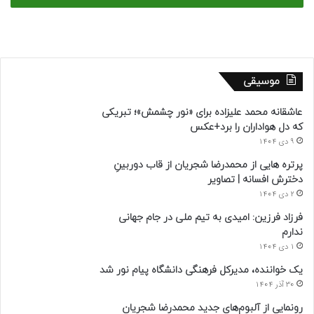
موسیقی
عاشقانه محمد علیزاده برای «نور چشمش»؛ تبریکی
که دل هواداران را برد+عکس
9 دی 1404
پرتره هایی از محمدرضا شجریان از قاب دوربینِ
دخترش افسانه | تصاویر
2 دی 1404
فرزاد فرزین: امیدی به تیم ملی در جام جهانی
ندارم
1 دی 1404
یک خواننده، مدیرکل فرهنگی دانشگاه پیام نور شد
30 آذر 1404
رونمایی از آلبوم‌های جدید محمدرضا شجریان