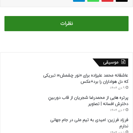
نظرات
موسیقی
عاشقانه محمد علیزاده برای «نور چشمش»؛ تبریکی
که دل هواداران را برد+عکس
9 دی 1404
پرتره هایی از محمدرضا شجریان از قاب دوربینِ
دخترش افسانه | تصاویر
2 دی 1404
فرزاد فرزین: امیدی به تیم ملی در جام جهانی
ندارم
1 دی 1404