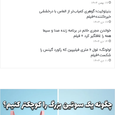
17 بهمن 1404
بنیتوئیت؛ گوهری کمیاب‌تر از الماس با درخششی
خیره‌کننده+فیلم
17 دی 1404
خواندن مجری خانم در برنامه زنده صدا و سیما
همه را غافلگیر کرد + فیلم
14 دی 1404
لولونگ؛ غول ۶ متری فیلیپین که رکورد گینس را
شکست+فیلم
11 دی 1404