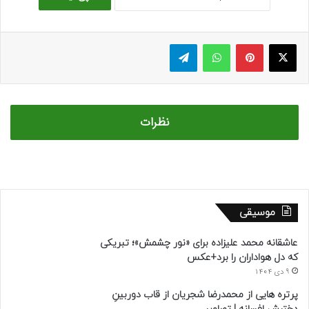
ایکس
پینتریست
واتس آپ
تلگرام
نظرات
موسیقی
عاشقانه محمد علیزاده برای «نور چشمش»؛ تبریکی
که دل هواداران را برد+عکس
9 دی 1404
پرتره هایی از محمدرضا شجریان از قاب دوربینِ