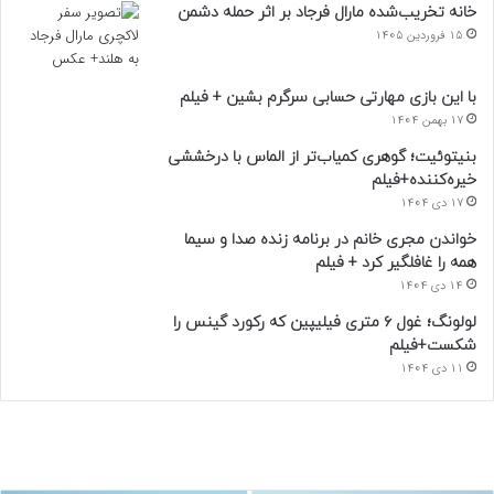
خانه تخریب‌شده مارال فرجاد بر اثر حمله دشمن
15 فروردین 1405
با این بازی مهارتی حسابی سرگرم بشین + فیلم
17 بهمن 1404
بنیتوئیت؛ گوهری کمیاب‌تر از الماس با درخششی
خیره‌کننده+فیلم
17 دی 1404
خواندن مجری خانم در برنامه زنده صدا و سیما
همه را غافلگیر کرد + فیلم
14 دی 1404
لولونگ؛ غول ۶ متری فیلیپین که رکورد گینس را
شکست+فیلم
11 دی 1404