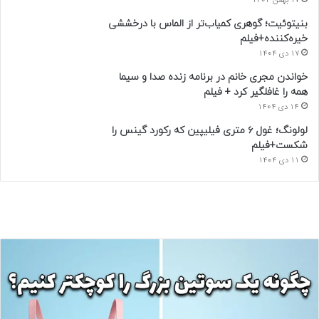
17 بهمن 1404
بنیتوئیت؛ گوهری کمیاب‌تر از الماس با درخششی
خیره‌کننده+فیلم
17 دی 1404
خواندن مجری خانم در برنامه زنده صدا و سیما
همه را غافلگیر کرد + فیلم
14 دی 1404
لولونگ؛ غول ۶ متری فیلیپین که رکورد گینس را
شکست+فیلم
11 دی 1404