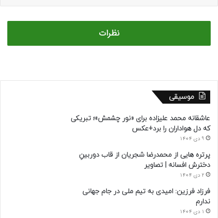
نظرات
موسیقی
عاشقانه محمد علیزاده برای «نور چشمش»؛ تبریکی
که دل هواداران را برد+عکس
9 دی 1404
پرتره هایی از محمدرضا شجریان از قاب دوربینِ
دخترش افسانه | تصاویر
2 دی 1404
فرزاد فرزین: امیدی به تیم ملی در جام جهانی
ندارم
1 دی 1404