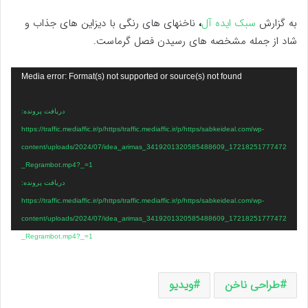
به گزارش
سبک ایده آل
،
ناخنهای های رنگی با دیزاین های جذاب و
شاد از جمله مشخصه های رسیدن فصل گرماست.
نمایشگر
Media error: Format(s) not supported or source(s) not found
ویدیو
دریافت پرونده:
https://traffic.mediaffic.ir/p/https/traffic.mediaffic.ir/p/https/sabkeideal.com/wp-
content/uploads/2024/07/idea_arimas_3419201320585488609_17218251777472
_Regrambot.mp4?_=1
دریافت پرونده:
https://traffic.mediaffic.ir/p/https/traffic.mediaffic.ir/p/https/sabkeideal.com/wp-
content/uploads/2024/07/idea_arimas_3419201320585488609_17218251777472
_Regrambot.mp4?_=1
طراحی ناخن
ویدیو