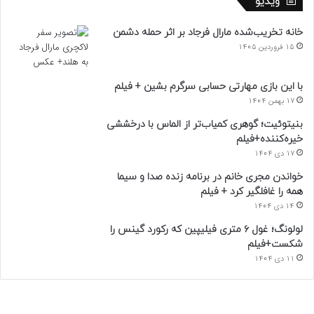
ویدیو
خانه تخریب‌شده مارال فرجاد بر اثر حمله دشمن
15 فروردین 1405
با این بازی مهارتی حسابی سرگرم بشین + فیلم
17 بهمن 1404
بنیتوئیت؛ گوهری کمیاب‌تر از الماس با درخششی
خیره‌کننده+فیلم
17 دی 1404
خواندن مجری خانم در برنامه زنده صدا و سیما
همه را غافلگیر کرد + فیلم
14 دی 1404
لولونگ؛ غول ۶ متری فیلیپین که رکورد گینس را
شکست+فیلم
11 دی 1404