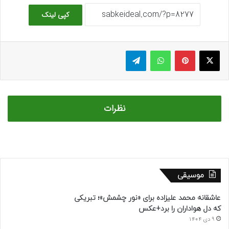
کپی لینک
ایکس
پینتریست
واتس آپ
تلگرام
نظرات
موسیقی
عاشقانه محمد علیزاده برای «نور چشمش»؛ تبریکی
که دل هواداران را برد+عکس
9 دی 1404