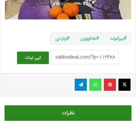
بیرانوند
هالووین
ونزدی
کپی لینک
ایکس
پینتریست
واتس آپ
تلگرام
نظرات