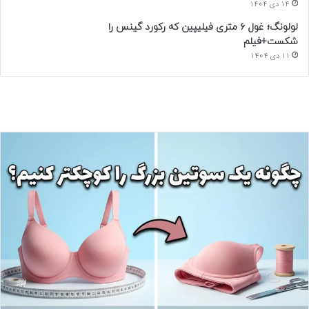
14 دی 1404
لولونگ؛ غول ۶ متری فیلیپین که رکورد گینس را
شکست+فیلم
11 دی 1404