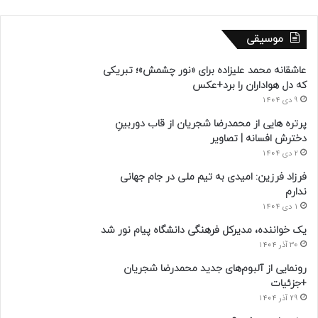
موسیقی
عاشقانه محمد علیزاده برای «نور چشمش»؛ تبریکی
که دل هواداران را برد+عکس
9 دی 1404
پرتره هایی از محمدرضا شجریان از قاب دوربینِ
دخترش افسانه | تصاویر
2 دی 1404
فرزاد فرزین: امیدی به تیم ملی در جام جهانی
ندارم
1 دی 1404
یک خواننده، مدیرکل فرهنگی دانشگاه پیام نور شد
30 آذر 1404
رونمایی از آلبوم‌های جدید محمدرضا شجریان
+جزئیات
29 آذر 1404