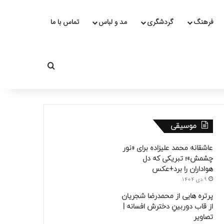
فرهنگ
گردشگری
مد و لباس
تماس با ما
جستجو برای
موسیقی
عاشقانه محمد علیزاده برای «نور
چشمش»؛ تبریکی که دل
هواداران را برد+عکس
9 دی 1404
پرتره هایی از محمدرضا شجریان
از قاب دوربینِ دخترش افسانه |
تصاویر