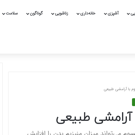
یی
آشپزی
خانه‌داری
زناشویی
گوناگون
سلامت
م با آرامشی طبیعی
 آرامشی طبیعی
م می‌تواند میزان منیزیم بدن را افزایش