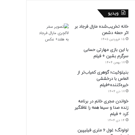
ویدیو
خانه تخریب‌شده مارال فرجاد بر
اثر حمله دشمن
15 فروردین 1405
با این بازی مهارتی حسابی
سرگرم بشین + فیلم
17 بهمن 1404
بنیتوئیت؛ گوهری کمیاب‌تر از
الماس با درخششی
خیره‌کننده+فیلم
17 دی 1404
خواندن مجری خانم در برنامه
زنده صدا و سیما همه را غافلگیر
کرد + فیلم
14 دی 1404
لولونگ؛ غول ۶ متری فیلیپین