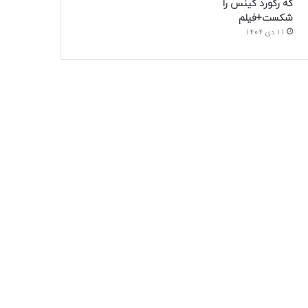
که رکورد گینس را
شکست+فیلم
11 دی 1404