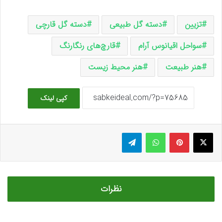
تزیین
دسته گل طبیعی
دسته گل قارچی
سواحل اقیانوس آرام
قارچ‌های رنگارنگ
هنر طبیعت
هنر محیط زیست
کپی لینک
ایکس
پینتریست
واتس آپ
تلگرام
نظرات