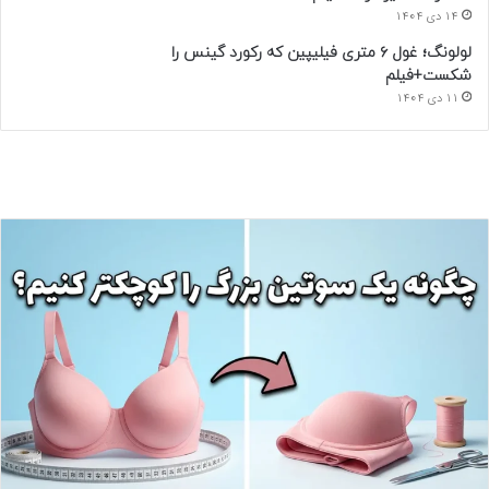
14 دی 1404
لولونگ؛ غول ۶ متری فیلیپین که رکورد گینس را
شکست+فیلم
11 دی 1404