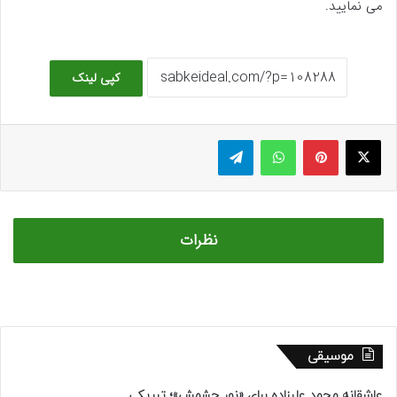
می نمایید.
کپی لینک
ایکس
پینتریست
واتس آپ
تلگرام
نظرات
موسیقی
عاشقانه محمد علیزاده برای «نور چشمش»؛ تبریکی