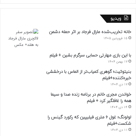
ویدیو
خانه تخریب‌شده مارال فرجاد بر اثر حمله دشمن
15 فروردین 1405
با این بازی مهارتی حسابی سرگرم بشین + فیلم
17 بهمن 1404
بنیتوئیت؛ گوهری کمیاب‌تر از الماس با درخششی
خیره‌کننده+فیلم
17 دی 1404
خواندن مجری خانم در برنامه زنده صدا و سیما
همه را غافلگیر کرد + فیلم
14 دی 1404
لولونگ؛ غول ۶ متری فیلیپین که رکورد گینس را
شکست+فیلم
11 دی 1404