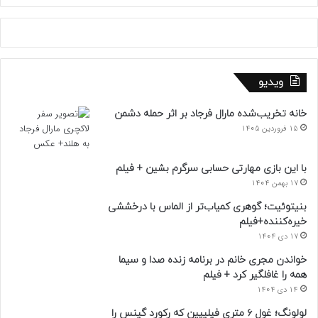
ویدیو
خانه تخریب‌شده مارال فرجاد بر اثر حمله دشمن
15 فروردین 1405
با این بازی مهارتی حسابی سرگرم بشین + فیلم
17 بهمن 1404
بنیتوئیت؛ گوهری کمیاب‌تر از الماس با درخششی
خیره‌کننده+فیلم
17 دی 1404
خواندن مجری خانم در برنامه زنده صدا و سیما
همه را غافلگیر کرد + فیلم
14 دی 1404
لولونگ؛ غول ۶ متری فیلیپین که رکورد گینس را