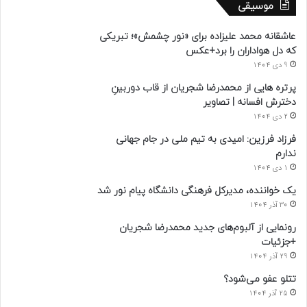
موسیقی
عاشقانه محمد علیزاده برای «نور چشمش»؛ تبریکی
که دل هواداران را برد+عکس
9 دی 1404
پرتره هایی از محمدرضا شجریان از قاب دوربینِ
دخترش افسانه | تصاویر
2 دی 1404
فرزاد فرزین: امیدی به تیم ملی در جام جهانی
ندارم
1 دی 1404
یک خواننده، مدیرکل فرهنگی دانشگاه پیام نور شد
30 آذر 1404
رونمایی از آلبوم‌های جدید محمدرضا شجریان
+جزئیات
29 آذر 1404
تتلو عفو می‌شود؟
25 آذر 1404