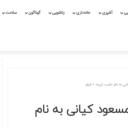
یی
آشپزی
خانه‌داری
زناشویی
گوناگون
سلامت
نی به نام «شب تیره» + فیلم
سعود کیانی به نام