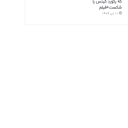
که رکورد گینس را
شکست+فیلم
11 دی 1404