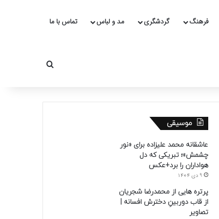
فرهنگ
گردشگری
مد و لباس
تماس با ما
جستجو برای
موسیقی
عاشقانه محمد علیزاده برای «نور
چشمش»؛ تبریکی که دل
هواداران را برد+عکس
9 دی 1404
پرتره هایی از محمدرضا شجریان
از قاب دوربینِ دخترش افسانه |
تصاویر