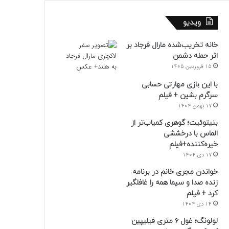
ویدیو
خانه تخریب‌شده مارال فرجاد بر
اثر حمله دشمن
15 فروردین 1405
با این بازی مهارتی حسابی
سرگرم بشین + فیلم
17 بهمن 1404
بنیتوئیت؛ گوهری کمیاب‌تر از
الماس با درخششی
خیره‌کننده+فیلم
17 دی 1404
خواندن مجری خانم در برنامه
زنده صدا و سیما همه را غافلگیر
کرد + فیلم
14 دی 1404
لولونگ؛ غول ۶ متری فیلیپین