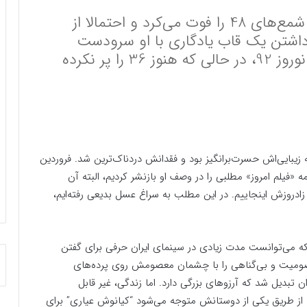
19 اردیبهشت رسیده، او اگر امروز بود، شمع‌های 48 را فوت می‌کرد و احتمالا از
داشتن یک قاب یادگاری با او سرودست
می‌شکستند، اما سرنوشت امان نداد و نوروز 92، در حالی که هنوز 36 را پر نکرده
زیبایی‌اش حسرت‌برانگیز بود و فقدانش دردناک‌ترین شد. فروردین
ه «فیلم امروز» مطلبی را در وصف او بازنشر کردیم، البته آن
هانه سالمرگش بود و این‌بار به انگیزه 48‌امین زادروزش اینجاییم. در این مطلب به سراغ عسل بدیعی رفته‌ایم،
 که می‌توانست مدت زیادی در سینمای ایران حرفی برای گفتن
صومیت و بی‌گناهی را با چشمان معصومش روی پرده‌های
ن تبدیل شد که آرزوهای بزرگی دارد. اما زندگی، غیر قابل
 طریق یکی از دوستانش متوجه می‌شود “کیانوش عیاری” برای