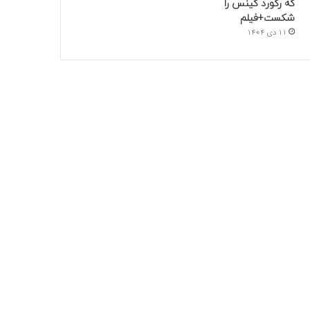
که رکورد گینس را
شکست+فیلم
11 دی 1404