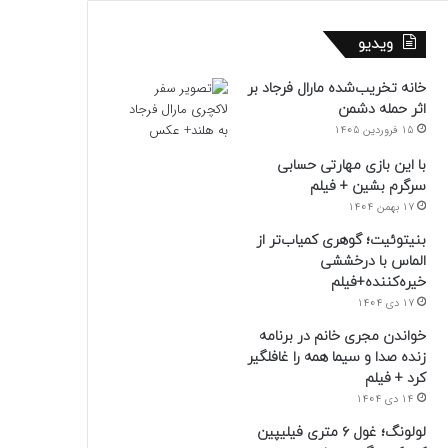
ویدیو
خانه تخریب‌شده مارال فرجاد بر
اثر حمله دشمن
15 فروردین 1405
با این بازی مهارتی حسابی
سرگرم بشین + فیلم
17 بهمن 1404
بنیتوئیت؛ گوهری کمیاب‌تر از
الماس با درخششی
خیره‌کننده+فیلم
17 دی 1404
خواندن مجری خانم در برنامه
زنده صدا و سیما همه را غافلگیر
کرد + فیلم
14 دی 1404
لولونگ؛ غول ۶ متری فیلیپین