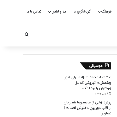
فرهنگ
گردشگری
مد و لباس
تماس با ما
جستجو برای
موسیقی
عاشقانه محمد علیزاده برای «نور
چشمش»؛ تبریکی که دل
هواداران را برد+عکس
9 دی 1404
پرتره هایی از محمدرضا شجریان
از قاب دوربینِ دخترش افسانه |
تصاویر