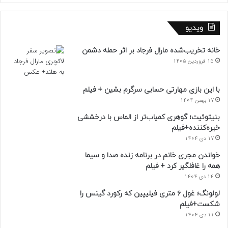
ویدیو
خانه تخریب‌شده مارال فرجاد بر اثر حمله دشمن
15 فروردین 1405
با این بازی مهارتی حسابی سرگرم بشین + فیلم
17 بهمن 1404
بنیتوئیت؛ گوهری کمیاب‌تر از الماس با درخششی
خیره‌کننده+فیلم
17 دی 1404
خواندن مجری خانم در برنامه زنده صدا و سیما
همه را غافلگیر کرد + فیلم
14 دی 1404
لولونگ؛ غول ۶ متری فیلیپین که رکورد گینس را
شکست+فیلم
11 دی 1404