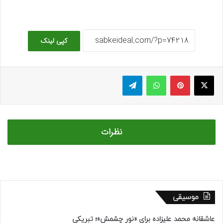
کپی لینک
ایکس
پینتریست
واتس آپ
تلگرام
نظرات
موسیقی
عاشقانه محمد علیزاده برای «نور چشمش»؛ تبریکی