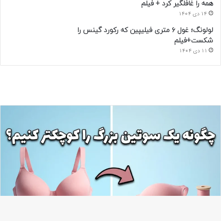
همه را غافلگیر کرد + فیلم
14 دی 1404
لولونگ؛ غول ۶ متری فیلیپین که رکورد گینس را
شکست+فیلم
11 دی 1404