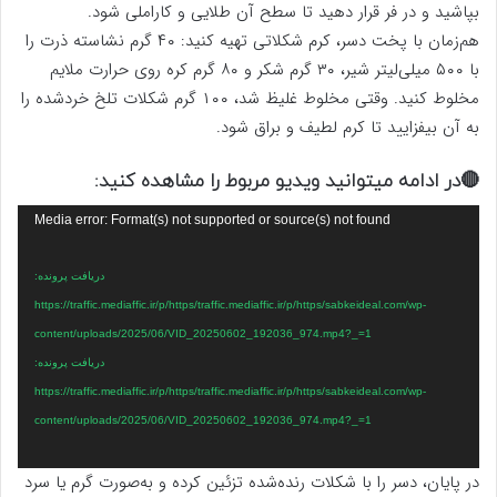
بپاشید و در فر قرار دهید تا سطح آن طلایی و کاراملی شود.
هم‌زمان با پخت دسر، کرم شکلاتی تهیه کنید: ۴۰ گرم نشاسته ذرت را
با ۵۰۰ میلی‌لیتر شیر، ۳۰ گرم شکر و ۸۰ گرم کره روی حرارت ملایم
مخلوط
کنید. وقتی مخلوط غلیظ شد، ۱۰۰ گرم شکلات تلخ خردشده را
به آن بیفزایید تا کرم لطیف و براق شود.
🔴در ادامه میتوانید ویدیو مربوط را مشاهده کنید:
نمایشگر
Media error: Format(s) not supported or source(s) not found
ویدیو
دریافت پرونده:
https://traffic.mediaffic.ir/p/https/traffic.mediaffic.ir/p/https/sabkeideal.com/wp-
content/uploads/2025/06/VID_20250602_192036_974.mp4?_=1
دریافت پرونده:
https://traffic.mediaffic.ir/p/https/traffic.mediaffic.ir/p/https/sabkeideal.com/wp-
content/uploads/2025/06/VID_20250602_192036_974.mp4?_=1
در پایان، دسر را با شکلات رنده‌شده تزئین کرده و به‌صورت گرم یا سرد