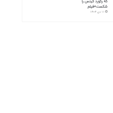
که رکورد گینس را
شکست+فیلم
11 دی 1404