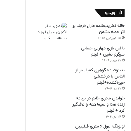
ویدیو
خانه تخریب‌شده مارال فرجاد بر
اثر حمله دشمن
15 فروردین 1405
با این بازی مهارتی حسابی
سرگرم بشین + فیلم
17 بهمن 1404
بنیتوئیت؛ گوهری کمیاب‌تر از
الماس با درخششی
خیره‌کننده+فیلم
17 دی 1404
خواندن مجری خانم در برنامه
زنده صدا و سیما همه را غافلگیر
کرد + فیلم
14 دی 1404
لولونگ؛ غول ۶ متری فیلیپین