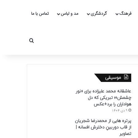
فرهنگ
گردشگری
مد و لباس
تماس با ما
جستجو برای
موسیقی
عاشقانه محمد علیزاده برای «نور
چشمش»؛ تبریکی که دل
هواداران را برد+عکس
9 دی 1404
پرتره هایی از محمدرضا شجریان
از قاب دوربینِ دخترش افسانه |
تصاویر