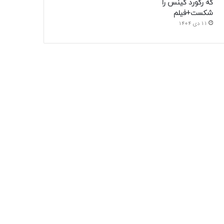
که رکورد گینس را
شکست+فیلم
11 دی 1404