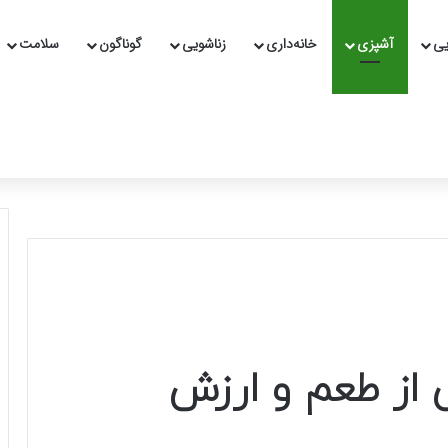
یی
آشپزی
خانه‌داری
زناشویی
گوناگون
سلامت
ی از طعم و ارزش