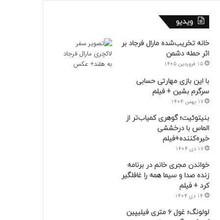
ویدیو
خانه تخریب‌شده مارال فرجاد بر
اثر حمله دشمن
15 فروردین 1405
با این بازی مهارتی حسابی
سرگرم بشین + فیلم
17 بهمن 1404
بنیتوئیت؛ گوهری کمیاب‌تر از
الماس با درخششی
خیره‌کننده+فیلم
17 دی 1404
خواندن مجری خانم در برنامه
زنده صدا و سیما همه را غافلگیر
کرد + فیلم
14 دی 1404
لولونگ؛ غول ۶ متری فیلیپین