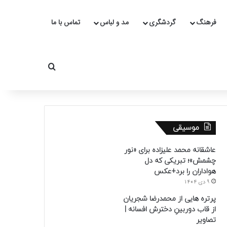
فرهنگ
گردشگری
مد و لباس
تماس با ما
جستجو برای
موسیقی
عاشقانه محمد علیزاده برای «نور
چشمش»؛ تبریکی که دل
هواداران را برد+عکس
9 دی 1404
پرتره هایی از محمدرضا شجریان
از قاب دوربینِ دخترش افسانه |
تصاویر