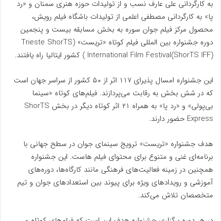
به کارگردانی علی عارف نسب و از تولیدات حوزه هنری سمنان و «رد
پا» به کارگردانی مصطفی اعلمی از تولیدات باشگاه فیلم رویش،
محصول مرکز فیلم جوان سوره به بخش مسابقه بیست و پنجمین
دوره جشنواره بین المللی فیلم کوتاه «تریست» (Trieste ShorTS
International Film Festival(ShorTS IFF) ) کشور ایتالیا راه یافتند.
این جشنواره امسال پذیرای ۱۱۷ اثر از ۵۰ کشور از سراسر جهان است
که در شش بخش به رقابت می‌پردازند. فیلم‌های کوتاه «سینما
بی‌پولی» و «رد پا» به همراه ۲۱ اثر کوتاه دیگر در بخش ShorTS
Express حضور دارند.
هدف جشنواره «تریست» ترویج سینمای جوان در سطح جهانی با
برنامه‌ای غنی و متنوع برای محتوای فیلم هاست. این جشنواره
همچنین در زمینه فعالیت‌های فرهنگی مانند کارگاه‌ها، دوره‌های
آموزشی و رویدادهای ویژه برای پیوند بین استعدادهای جوان و تیم
متخصصان تلاش می‌کند.
در هر دوره برگزاری جشنواره هدف این است که فیلم‌های کوتاه و