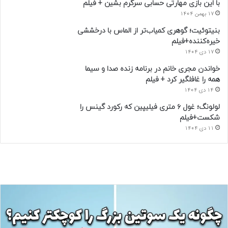
با این بازی مهارتی حسابی سرگرم بشین + فیلم
17 بهمن 1404
بنیتوئیت؛ گوهری کمیاب‌تر از الماس با درخششی
خیره‌کننده+فیلم
17 دی 1404
خواندن مجری خانم در برنامه زنده صدا و سیما
همه را غافلگیر کرد + فیلم
14 دی 1404
لولونگ؛ غول ۶ متری فیلیپین که رکورد گینس را
شکست+فیلم
11 دی 1404