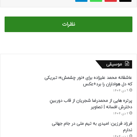
نظرات
موسیقی
عاشقانه محمد علیزاده برای «نور چشمش»؛ تبریکی
که دل هواداران را برد+عکس
9 دی 1404
پرتره هایی از محمدرضا شجریان از قاب دوربینِ
دخترش افسانه | تصاویر
2 دی 1404
فرزاد فرزین: امیدی به تیم ملی در جام جهانی
ندارم
1 دی 1404