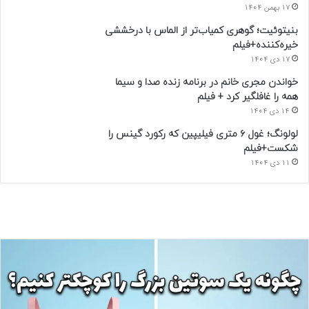
17 بهمن 1404
بنیتوئیت؛ گوهری کمیاب‌تر از الماس با درخششی
خیره‌کننده+فیلم
17 دی 1404
خواندن مجری خانم در برنامه زنده صدا و سیما
همه را غافلگیر کرد + فیلم
14 دی 1404
لولونگ؛ غول ۶ متری فیلیپین که رکورد گینس را
شکست+فیلم
11 دی 1404